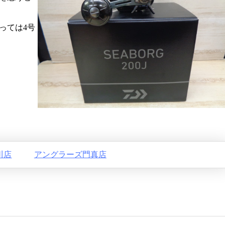
よっては4号
川店
アングラーズ門真店