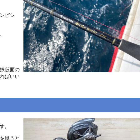
ンピシ
。
は鉄仮面の
あればいい
す。
を思うと