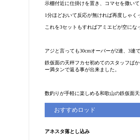
示棚付近に仕掛けを置き、コマセを撒いて
1分ほどおいて反応が無ければ再度しゃく
これを3セットもすればアミエビが空にな
アジと言っても30cmオーバーが2連、3
鉄仮面の天秤フカセ初めてのスタッフばか
ー満タンで返る事が出来ました。
数釣りが手軽に楽しめる和歌山の鉄仮面天
おすすめロッド
アネスタ落とし込み