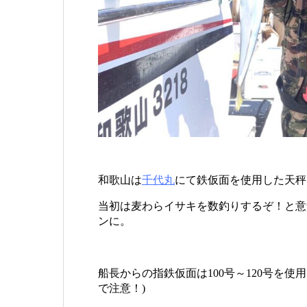
和歌山は
千代丸
にて鉄仮面を使用した天秤
当初は麦わらイサキを数釣りするぞ！と意
ンに。
船長からの指鉄仮面は100号～120号を
で注意！)