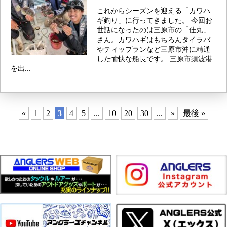
これからシーズンを迎える「カワハ
ギ釣り」に行ってきました。 今回お
世話になったのは三原市の「佳丸」
さん。カワハギはもちろんタイラバ
やティップランなど三原市沖に精通
した愉快な船長です。 三原市須波港
を出...
«
1
2
3
4
5
...
10
20
30
...
»
最後 »