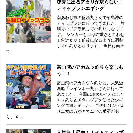
穂先に出るアタリが堪らない！
ティップランエギング
南あわじ市の盛漁丸さんで沼島沖の
ティップランに行ってきました。 片
舷でのドテラ流しでの釣りになりま
す。 シンカーもエギの重さと合わせ
て合計６０ｇ前後になるように調整
しての釣りとなります。 当日は雨天
で...
富山湾のアカムツ釣りを楽しも
う！！
富山湾のアカムツを釣りに、人気遊
漁船『レインボー丸』さんに行って
来ました。 今回はホタルイカにした
エサ釣りとメタルジグを使ったジギ
ングで狙いました。 この日はジグよ
りエサの方がアカムツの反応があ
り、メ...
人気急上昇中！ナイトティップ