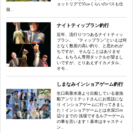
ョットリグで35㎝くらいのバスも仕
留...
ナイトティップラン釣行
近年、流行りつつあるナイトティッ
プラン。 ”ティップラン”といえば何
となく敷居の高い釣り、と思われが
ちですが、 そんなことはありませ
ん。もちろん専用タックルが望まし
いですが、とりあえずイカメタル、
オモ...
しまなみインショアゲーム釣行
生口島垂水港より出船している遊漁
船アンリミテッドさんにお世話にな
り インショアゲームに行ってきまし
た！インショアゲームとは水深25ｍ
辺りまでの 浅場でするルアーゲーム
の事を言います！基本はキャスティ
ン...