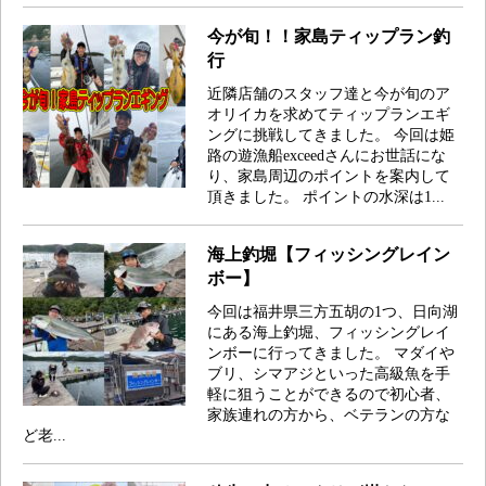
今が旬！！家島ティップラン釣
行
近隣店舗のスタッフ達と今が旬のア
オリイカを求めてティップランエギ
ングに挑戦してきました。 今回は姫
路の遊漁船exceedさんにお世話にな
り、家島周辺のポイントを案内して
頂きました。 ポイントの水深は1...
海上釣堀【フィッシングレイン
ボー】
今回は福井県三方五胡の1つ、日向湖
にある海上釣堀、フィッシングレイ
ンボーに行ってきました。 マダイや
ブリ、シマアジといった高級魚を手
軽に狙うことができるので初心者、
家族連れの方から、ベテランの方な
ど老...