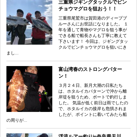
三重県ジギングタックルでビン
チョウマグロを狙おう！！
三重県尾鷲市は賀田港のディープブ
ルーさんにお世話になりました。 １
年を通して青物やマグロを狙う事が
できる船で船長さんも丁寧に教えて
下さいます！ 今回は、ジギングタッ
クルでビンチョウマグロを狙いにき
まし...
富山湾春のストロングパター
ン！
３月２４日、新月大潮の日私たち
は、ホタルイカパターンで沖から離
岸堤を狙うため、ボートで釣行しま
した。 気温が低く前日は雨でしたの
で、ホタルイカの接岸も危惧されま
したが、ポイントに着いてみたら船
の周りが...
渓流ルアー釣りin奈良県天川