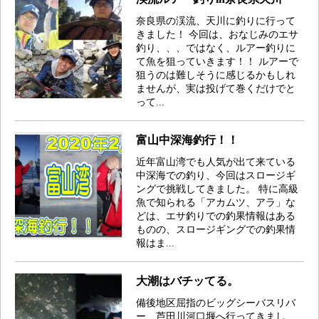
奈良県の渓流、天川に釣りに行って
きました！ 今回は、おなじみのエサ
釣り、、、ではなく、ルアー釣りに
て魚を狙っていきます！！ ルアーで
狙うのは難しそうに感じるかもしれ
ませんが、実は投げて巻くだけでと
って...
富山中深海釣行！！
近年富山湾でも人気が出て来ている
中深海での釣り、今回はスロージギ
ングで挑戦してきました。 特に高級
魚で知られる「アカムツ、アラ」な
どは、エサ釣りでの釣果情報はある
ものの、スロージギングでの釣果情
報はま...
大潮はバチッてる。
備後地区屈指のビッグシーバスリバ
ー、芦田川河口堰へ行ってきまし