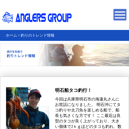
ホーム
>
釣りのトレンド情報
明石船タコ釣行！
今回は兵庫県明石市の海蓮丸さんに
お世話になりました。 明石沖にてタ
コ釣りや太刀魚を楽しめる船で、船
長も気さくな方です！ ここ最近は良
型のタコが良く上がっており、大き
い個体で2ｋｇほどのタコも釣れ、数