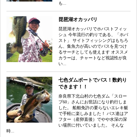
も...
琵琶湖オカッパリ
琵琶湖オカッパリでホバストフィッ
シュ 今年流行の釣りである、「ホバ
スト」 サイトフィッシングはもちろ
ん、集魚力が高いのでバスを見つけ
るサーチとしても使えます オススメ
カラーは、チャートなど視認性が良
い...
七色ダムボートでバス！数釣り
できます！！
奈良県下北山村の七色ダム「スロー
プ60」さんにお世話になり釣行しま
した。 船舶免許の要らないエレキ艇
で手軽に楽しみました！ バス達はア
フター（産卵直後）でやや水深の深
い場所に付いていました。 そんな
時...