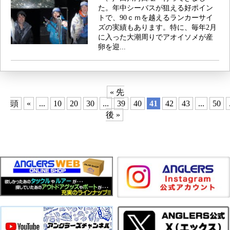
た。年中シーバスが狙える好ポイン
トで、90ｃｍを越えるランカーサイ
ズの実績もあります。特に、毎年2月
に入った大潮周りでアオイソメが産
卵を迎...
« 先
頭
«
...
10
20
30
...
39
40
41
42
43
...
50
後 »