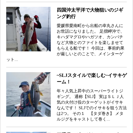
四国沖太平洋で大物狙いのジギ
ング釣行
愛媛県愛南町から出船の幸丸さんに
お世話になりました。 足摺岬沖で、
キハダマグロやハガツオ、カンパチ
など大物とのファイトを楽しませて
もらえる船です！ 今回は、事前釣果
が厳しいとのことで、メインターゲ
ット...
~SLJスタイルで楽しむ~イサキゲ
ーム！
年々人気上昇中のスーパーライトジ
ギング。 通称【SLJ】 実はＳＬＪ人
気の火付け役のターゲットがイサキ
なんです！ SLJでのイサキを狙う方法
は2つ。 その１ 【タダ巻き】 メタ
ルジグをキャストして巻く...