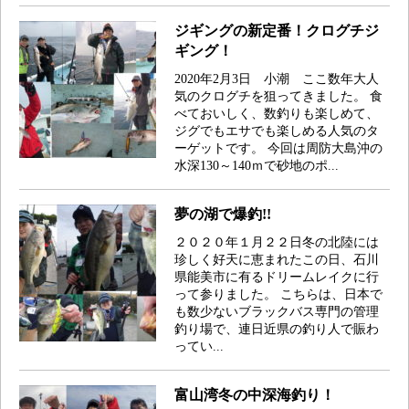
ジギングの新定番！クログチジ
ギング！
2020年2月3日 小潮 ここ数年大人
気のクログチを狙ってきました。 食
べておいしく、数釣りも楽しめて、
ジグでもエサでも楽しめる人気のタ
ーゲットです。 今回は周防大島沖の
水深130～140ｍで砂地のポ...
夢の湖で爆釣!!
２０２０年１月２２日冬の北陸には
珍しく好天に恵まれたこの日、石川
県能美市に有るドリームレイクに行
って参りました。 こちらは、日本で
も数少ないブラックバス専門の管理
釣り場で、連日近県の釣り人で賑わ
ってい...
富山湾冬の中深海釣り！