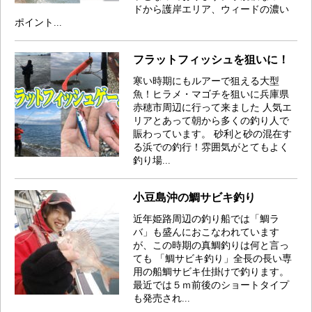
ドから護岸エリア、ウィードの濃い
ポイント...
フラットフィッシュを狙いに！
寒い時期にもルアーで狙える大型
魚！ヒラメ・マゴチを狙いに兵庫県
赤穂市周辺に行って来ました 人気エ
リアとあって朝から多くの釣り人で
賑わっています。 砂利と砂の混在す
る浜での釣行！雰囲気がとてもよく
釣り場...
小豆島沖の鯛サビキ釣り
近年姫路周辺の釣り船では「鯛ラ
バ」も盛んにおこなわれています
が、この時期の真鯛釣りは何と言っ
ても 「鯛サビキ釣り」全長の長い専
用の船鯛サビキ仕掛けで釣ります。
最近では５ｍ前後のショートタイプ
も発売され...