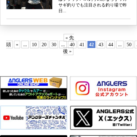
サギ釣りでも注目される釣り場で昨
日...
« 先
頭
«
...
10
20
30
...
40
41
42
43
44
...
50
後 »