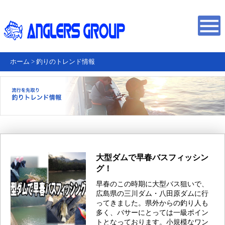
ホーム
>
釣りのトレンド情報
大型ダムで早春バスフィッシン
グ！
早春のこの時期に大型バス狙いで、
広島県の三川ダム・八田原ダムに行
ってきました。県外からの釣り人も
多く、バサーにとっては一級ポイン
トとなっております。小規模なワン