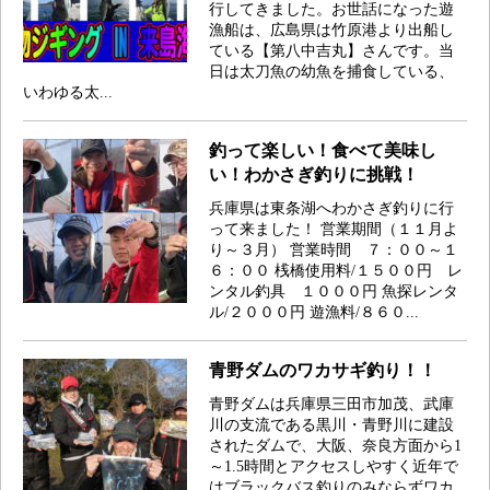
行してきました。お世話になった遊
漁船は、広島県は竹原港より出船し
ている【第八中吉丸】さんです。当
日は太刀魚の幼魚を捕食している、
いわゆる太...
釣って楽しい！食べて美味し
い！わかさぎ釣りに挑戦！
兵庫県は東条湖へわかさぎ釣りに行
って来ました！ 営業期間（１１月よ
り～３月） 営業時間 ７：００～１
６：００ 桟橋使用料/１５００円 レ
ンタル釣具 １０００円 魚探レンタ
ル/２０００円 遊漁料/８６０...
青野ダムのワカサギ釣り！！
青野ダムは兵庫県三田市加茂、武庫
川の支流である黒川・青野川に建設
されたダムで、大阪、奈良方面から1
～1.5時間とアクセスしやすく近年で
はブラックバス釣りのみならずワカ