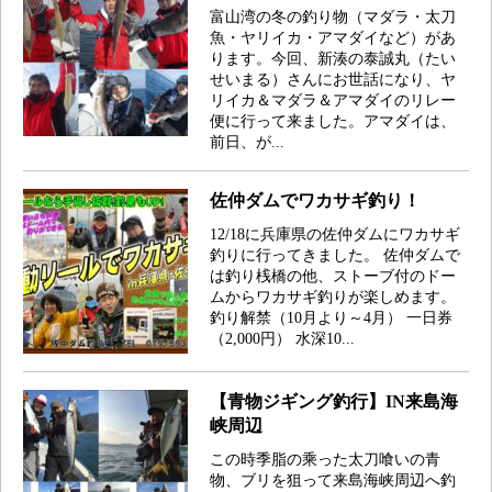
富山湾の冬の釣り物（マダラ・太刀
魚・ヤリイカ・アマダイなど）があ
ります。今回、新湊の泰誠丸（たい
せいまる）さんにお世話になり、ヤ
リイカ＆マダラ＆アマダイのリレー
便に行って来ました。アマダイは、
前日、が...
佐仲ダムでワカサギ釣り！
12/18に兵庫県の佐仲ダムにワカサギ
釣りに行ってきました。 佐仲ダムで
は釣り桟橋の他、ストーブ付のドー
ムからワカサギ釣りが楽しめます。
釣り解禁（10月より～4月） 一日券
（2,000円） 水深10...
【青物ジギング釣行】IN来島海
峡周辺
この時季脂の乘った太刀喰いの青
物、ブリを狙って来島海峡周辺へ釣