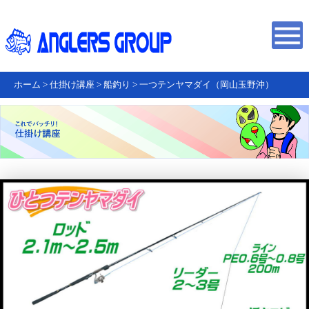
ホーム
>
仕掛け講座
>
船釣り
>
一つテンヤマダイ（岡山玉野沖）