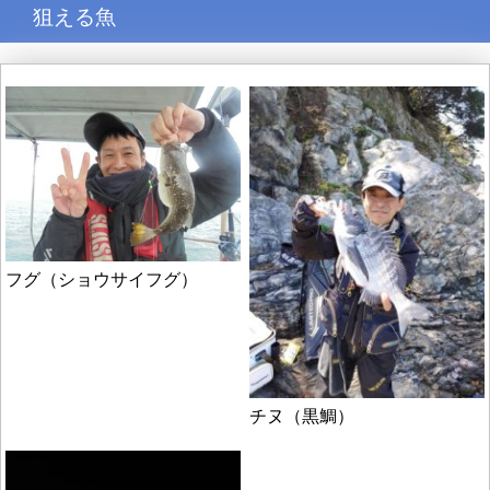
狙える魚
フグ（ショウサイフグ）
チヌ（黒鯛）