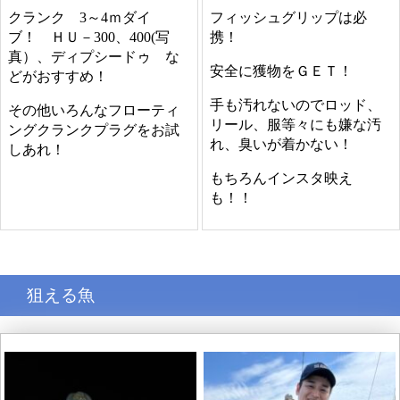
クランク 3～4ｍダイ
フィッシュグリップは必
ブ！ ＨＵ－300、400(写
携！
真）、ディプシードゥ な
安全に獲物をＧＥＴ！
どがおすすめ！
手も汚れないのでロッド、
その他いろんなフローティ
リール、服等々にも嫌な汚
ングクランクプラグをお試
れ、臭いが着かない！
しあれ！
もちろんインスタ映え
も！！
狙える魚