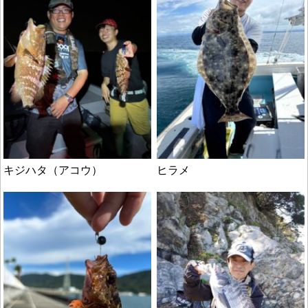
キジハタ（アコウ）
ヒラメ