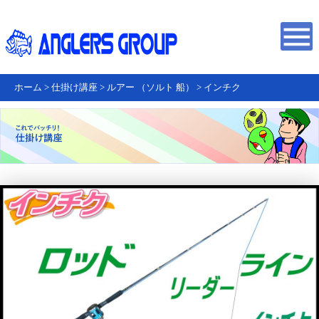
ホーム
>
仕掛け講座
>
ルアー （ソルト 船）
>
インチク