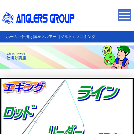
ホーム
>
仕掛け講座
>
ルアー（ソルト）
>
エギング