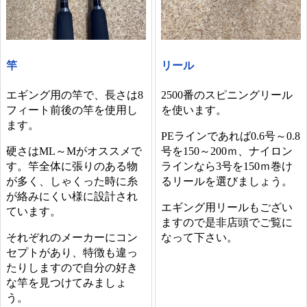
竿
リール
エギング用の竿で、長さは8
2500番のスピニングリール
フィート前後の竿を使用し
を使います。
ます。
PEラインであれば0.6号～0.8
硬さはML～Mがオススメで
号を150～200ｍ、ナイロン
す。竿全体に張りのある物
ラインなら3号を150ｍ巻け
が多く、しゃくった時に糸
るリールを選びましょう。
が絡みにくい様に設計され
エギング用リールもござい
ています。
ますので是非店頭でご覧に
それぞれのメーカーにコン
なって下さい。
セプトがあり、特徴も違っ
たりしますので自分の好き
な竿を見つけてみましょ
う。