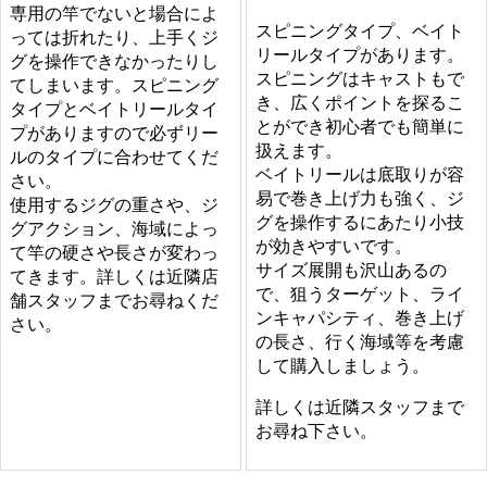
専用の竿でないと場合によ
スピニングタイプ、ベイト
っては折れたり、上手くジ
リールタイプがあります。
グを操作できなかったりし
スピニングはキャストもで
てしまいます。スピニング
き、広くポイントを探るこ
タイプとベイトリールタイ
とができ初心者でも簡単に
プがありますので必ずリー
扱えます。
ルのタイプに合わせてくだ
ベイトリールは底取りが容
さい。
易で巻き上げ力も強く、ジ
使用するジグの重さや、ジ
グを操作するにあたり小技
グアクション、海域によっ
が効きやすいです。
て竿の硬さや長さが変わっ
サイズ展開も沢山あるの
てきます。詳しくは近隣店
で、狙うターゲット、ライ
舗スタッフまでお尋ねくだ
ンキャパシティ、巻き上げ
さい。
の長さ、行く海域等を考慮
して購入しましょう。
詳しくは近隣スタッフまで
お尋ね下さい。