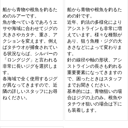
船から青物や根魚を釣るた
船から青物や根魚を釣るた
めのルアーです。
めの針です。
魚が食べているであろうエ
近年、釣法の多様化により
サや海域に合わせてジグの
アシストラインも非常に増
大きさやカタチ、重さ、ア
えています。様々な種類が
クションを変えます。例え
あり、狙う魚種・ジグの大
ばタチウオが捕食されてい
きさなどによって変わりま
る状況ならば、シルバーの
す。
「ロングジグ」と言われる
針の線径や軸の形状、アシ
非常に長いジグを選択しま
ストラインの長さも釣れる
す。
重要要素になってきますの
各海域で全く使用するジグ
で、困ったときはスタッフ
が異なってきますので、近
までお聞きください。
隣の詳しいスタッフにお尋
基本的には、青物狙いの場
ねください。
合はジグの上のみ。根魚や
タチウオ狙いの場合は下に
も装着します。