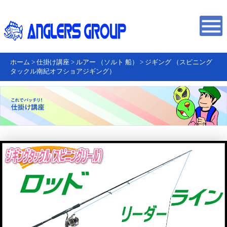
ホーム
>
仕掛け講座
>
ルアー （ソルト 船）
>
ジギング （スピニング
タックル南紀オフショアジギング）