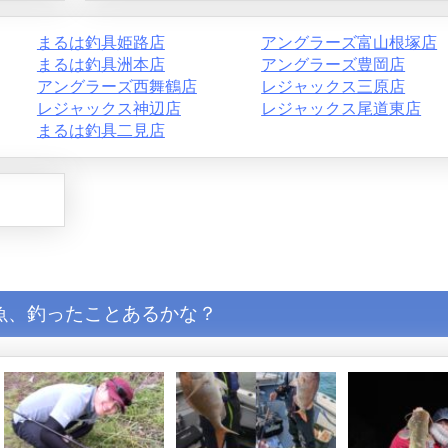
まるは釣具姫路店
アングラーズ富山根塚店
まるは釣具洲本店
アングラーズ豊岡店
アングラーズ西舞鶴店
レジャックス三原店
レジャックス神辺店
レジャックス尾道東店
まるは釣具二見店
魚、釣ったことあるかな？