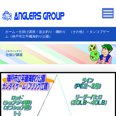
ホーム
>
仕掛け講座
>
波止釣り・磯釣り （その他）
>
タンコブゲー
ム（神戸市立平磯海釣り公園）