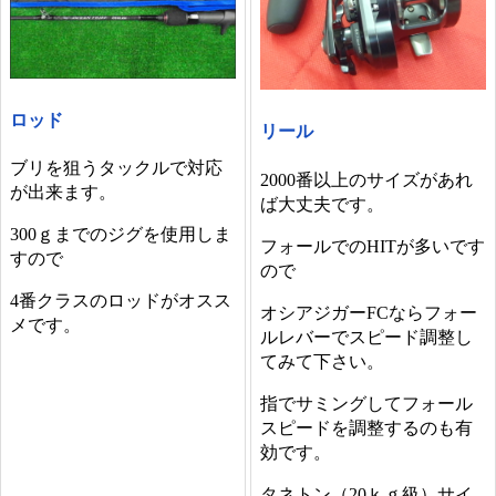
ロッド
リール
ブリを狙うタックルで対応
2000番以上のサイズがあれ
が出来ます。
ば大丈夫です。
300ｇまでのジグを使用しま
フォールでのHITが多いです
すので
ので
4番クラスのロッドがオスス
オシアジガーFCならフォー
メです。
ルレバーでスピード調整し
てみて下さい。
指でサミングしてフォール
スピードを調整するのも有
効です。
タネトン（20ｋｇ級）サイ