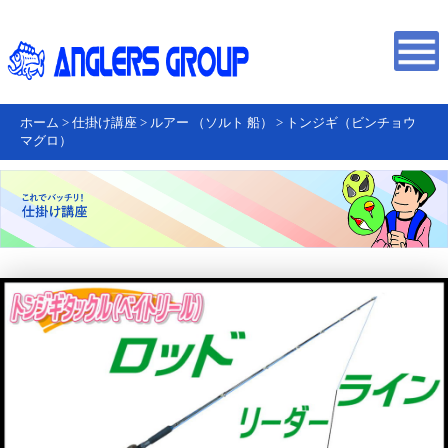
ホーム
>
仕掛け講座
>
ルアー （ソルト 船）
>
トンジギ（ビンチョウ
マグロ）