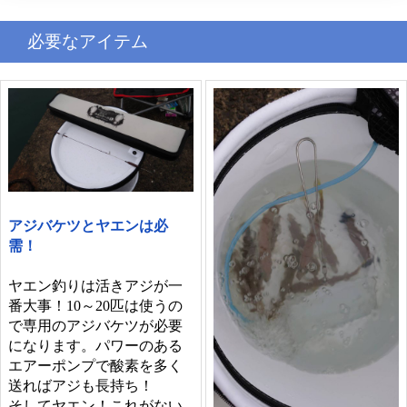
必要なアイテム
アジバケツとヤエンは必
需！
ヤエン釣りは活きアジが一
番大事！10～20匹は使うの
で専用のアジバケツが必要
になります。パワーのある
エアーポンプで酸素を多く
送ればアジも長持ち！
そしてヤエン！これがない