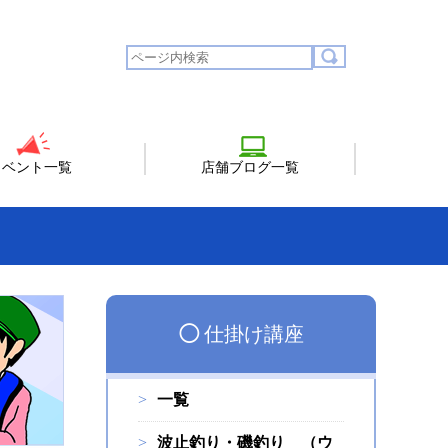
イベント一覧
店舗ブログ一覧
◯
仕掛け講座
一覧
波止釣り・磯釣り （ウ