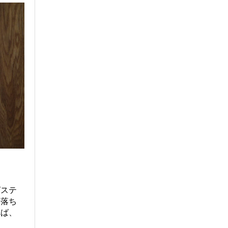
グステ
い落ち
れば、