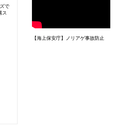
イズで
溝ス
【海上保安庁】ノリアゲ事故防止