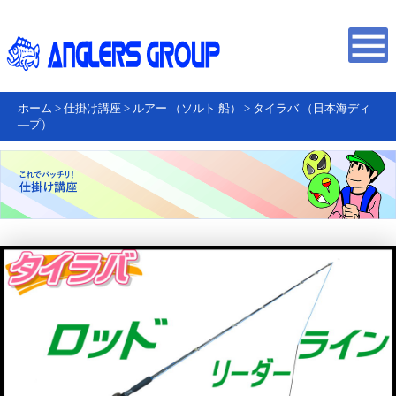
ホーム
>
仕掛け講座
>
ルアー （ソルト 船）
>
タイラバ （日本海ディ
―プ）