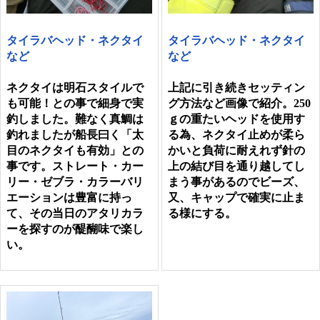
タイラバヘッド・ネクタイ
タイラバヘッド・ネクタイ
など
など
ネクタイは明石スタイルで
上記に引き続きセッティン
も可能！との事で細身で実
グ方法など画像で紹介。250
釣しました。難なく真鯛は
ｇの重たいヘッドを使用す
釣れましたが船長曰く「太
る為、ネクタイ止めが柔ら
目のネクタイも有効」との
かいと負荷に耐えれず針の
事です。ストレート・カー
上の結び目を通り越してし
リー・ゼブラ・カラーバリ
まう事があるのでビーズ、
エーションは豊富に持っ
又、キャップで確実に止ま
て、その当日のアタリカラ
る様にする。
ーを探すのが醍醐味で楽し
い。