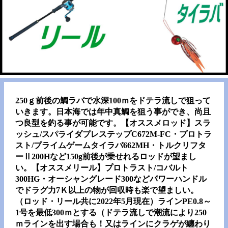
250ｇ前後の鯛ラバで水深100ｍをドテラ流しで狙って
いきます。日本海では年中真鯛を狙う事ができ、尚且
つ良型を釣る事が可能です。【オススメロッド】スラ
ッシュ/スパライダプレステップC672M-FC・プロトラ
スト/プライムゲームタイラバ662MH・トルクリフタ
ーⅡ200Hなど150g前後が乗せれるロッドが望まし
い。【オススメリール】プロトラスト/コバルト
300HG・オーシャングレード300などパワーハンドル
でドラグ力7Ｋ以上の物が回収時も楽で望ましい。
（ロッド・リール共に2022年5月現在）ラインPE0.8～
1号を最低300ｍとする（ドテラ流しで潮流により250
ｍラインを出す場合も！又はラインにクラゲが纏わり