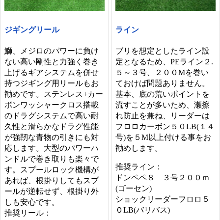
ジギングリール
ライン
鰤、メジロのパワーに負け
ブリを想定としたライン設
ない高い剛性と力強く巻き
定となるため、PEライン２.
上げるギアシステムを併せ
５～３号、２００Mを巻い
持つジギング用リールもお
ておけば問題ありません。
勧めです。ステンレス+カー
基本、底の荒いポイントを
ボンワッシャークロス搭載
流すことが多いため、瀬擦
のドラグシステムで高い耐
れ防止を兼ね、リーダーは
久性と滑らかなドラグ性能
フロロカーボン５０LB(１４
が強靭な青物の引きにも対
号)を５M以上付ける事をお
応します。大型のパワーハ
勧めします。
ンドルで巻き取りも楽々で
推奨ライン：
す。スプールロック機構が
ドンペペ８ ３号２００ｍ
あれば、根掛りしてもスプ
(ゴーセン)
ールが逆転せず、根掛り外
ショックリーダーフロロ５
しも安心です。
０LB(バリバス)
推奨リール：