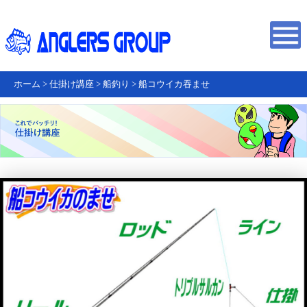
ホーム
>
仕掛け講座
>
船釣り
>
船コウイカ吞ませ