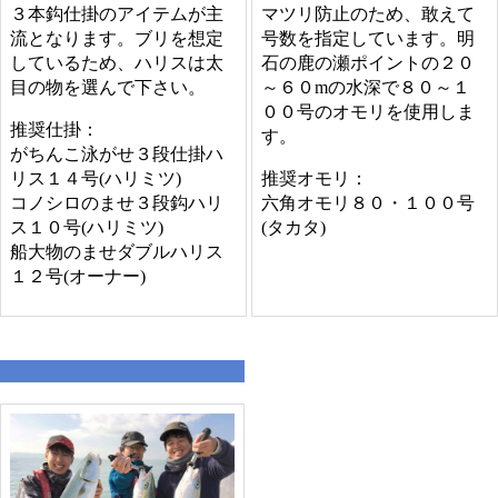
３本鈎仕掛のアイテムが主
マツリ防止のため、敢えて
流となります。ブリを想定
号数を指定しています。明
しているため、ハリスは太
石の鹿の瀬ポイントの２０
目の物を選んで下さい。
～６０mの水深で８０～１
００号のオモリを使用しま
推奨仕掛：
す。
がちんこ泳がせ３段仕掛ハ
リス１４号(ハリミツ)
推奨オモリ：
コノシロのませ３段鈎ハリ
六角オモリ８０・１００号
ス１０号(ハリミツ)
(タカタ)
船大物のませダブルハリス
１２号(オーナー)