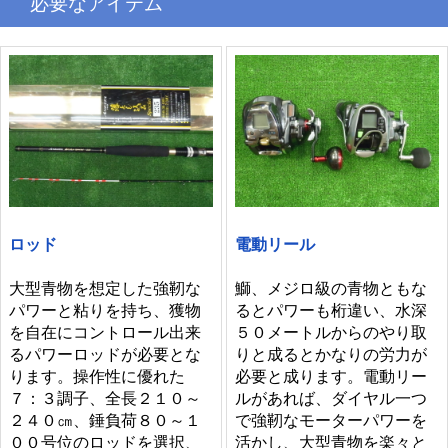
必要なアイテム
ロッド
電動リール
大型青物を想定した強靭な
鰤、メジロ級の青物ともな
パワーと粘りを持ち、獲物
るとパワーも桁違い、水深
を自在にコントロール出来
５０メートルからのやり取
るパワーロッドが必要とな
りと成るとかなりの労力が
ります。操作性に優れた
必要と成ります。電動リー
７：３調子、全長２１０～
ルがあれば、ダイヤル一つ
２４０㎝、錘負荷８０～１
で強靭なモーターパワーを
００号位のロッドを選択、
活かし、大型青物を楽々と