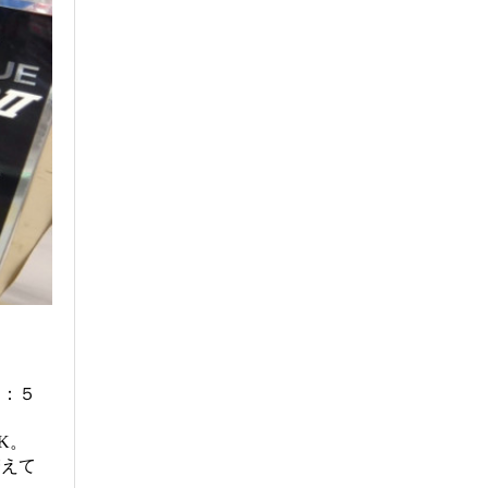
５：５
K。
増えて