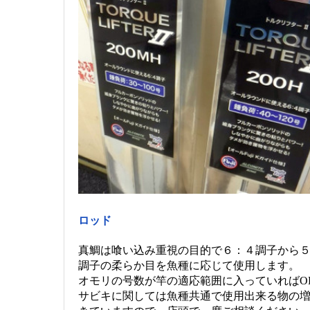
ロッド
真鯛は喰い込み重視の目的で６：４調子から
調子の柔らか目を魚種に応じて使用します。
オモリの号数が竿の適応範囲に入っていればO
サビキに関しては魚種共通で使用出来る物の