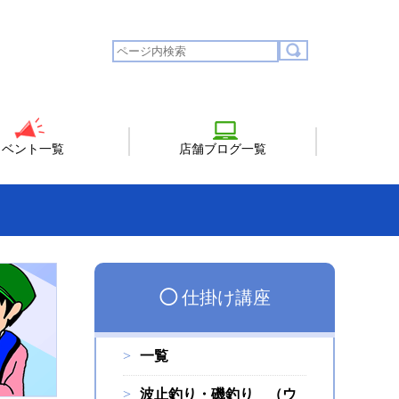
イベント一覧
店舗ブログ一覧
◯
仕掛け講座
一覧
波止釣り・磯釣り （ウ