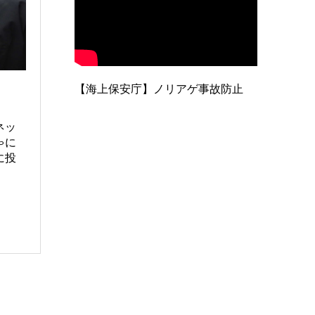
【海上保安庁】ノリアゲ事故防止
ネッ
ゃに
に投