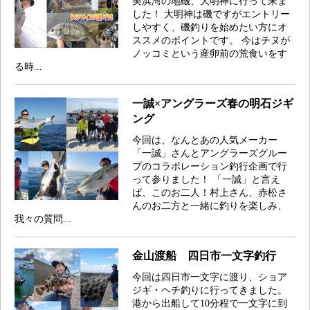
美浜湾の地磯、大明神に行って来ま
した！ 大明神は磯ですがエントリー
しやすく、磯釣りを始めたい方にオ
ススメのポイントです。 今はチヌが
ノッコミという産卵前の荒食いをす
る時...
一誠×アングラーズ春の明石ジギ
ング
今回は、なんとあの人気メーカー
「一誠」さんとアングラーズグルー
プのコラボレーション釣行企画で行
って参りました！ 「一誠」と言え
ば、このお二人！村上さん、赤松さ
んのお二方と一緒に釣りを楽しみ、
我々の質問...
金山渡船 四日市一文字釣行
今回は四日市一文字に渡り、ショア
ジギ・ヘチ釣りに行ってきました。
港から出船して10分程で一文字に到