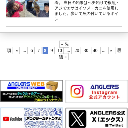
着。 当日の釣果はヘチ釣りで根魚・
アジでエサはイソメ・カニを使用し
ました。歩いて魚の付いているポイ
ン...
« 先
頭
«
...
6
7
8
9
10
...
20
30
40
...
»
最
後 »