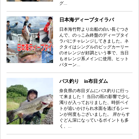
グ...
日本海ディープタイラバ
日本海竹野より出船の白い長ぐつさ
んで、のっこみ終盤のディープタイ
ラバにチャレンジしてきました。ネ
クタイはシングルのビッグカーリー
のオレンジが好調という事で、当日
もオレンジ系メインに使用。ヒット
パターン...
バス釣り in布目ダム
奈良県の布目ダムにバス釣りに行っ
て来ました！ 当日の雨の影響で少し
濁りが入っておりました、時折ベイ
トが追いかけられ水面を逃げるシー
ンが何度もございました。 岸からす
ぐどん深になっているポイントも多
く、...