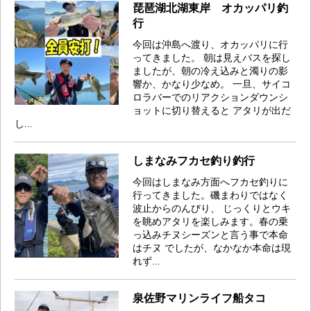
琵琶湖北湖東岸 オカッパリ釣
行
今回は沖島へ渡り、オカッパリに行
ってきました。 朝は見えバスを探し
ましたが、朝の冷え込みと濁りの影
響か、かなり少なめ。 一旦、サイコ
ロラバーでのリアクションダウンシ
ョットに切り替えると アタリが出だ
し...
しまなみフカセ釣り釣行
今回はしまなみ方面へフカセ釣りに
行ってきました。磯まわりではなく
波止からのんびり、 じっくりとウキ
を眺めアタリを楽しみます。春の乗
っ込みチヌシーズンと言う事で本命
はチヌ でしたが、なかなか本命は現
れず...
泉佐野マリンライフ船タコ