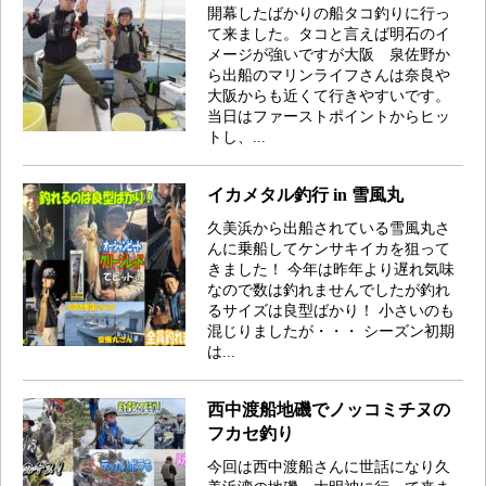
開幕したばかりの船タコ釣りに行っ
て来ました。タコと言えば明石のイ
メージが強いですが大阪 泉佐野か
ら出船のマリンライフさんは奈良や
大阪からも近くて行きやすいです。
当日はファーストポイントからヒッ
トし、...
イカメタル釣行 in 雪風丸
久美浜から出船されている雪風丸さ
んに乗船してケンサキイカを狙って
きました！ 今年は昨年より遅れ気味
なので数は釣れませんでしたが釣れ
るサイズは良型ばかり！ 小さいのも
混じりましたが・・・ シーズン初期
は...
西中渡船地磯でノッコミチヌの
フカセ釣り
今回は西中渡船さんに世話になり久