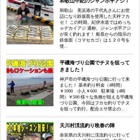
和歌山中紀のジャンボ平アジ！
和歌山 美浜港の千代丸さんにお世
話になり鉄仮面を使用した天秤フカ
セ！ この時期、紀伊水道ではめっち
ゃデカイアジ 通称、ジャンボ平アジ
が良く釣れます！ 船長からの指示の
鉄仮面（コマセカゴ）は１２０号を
使...
平磯海づり公園でチヌを狙って
きました！
神戸市の平磯海づり公園に行って来
ました！ 基本釣り料金（4時間）
￥1000 小人￥600 駐車場（4時
間）￥500 様々な魚種が狙える平磯海
づり公園、今回はフカセ釣りでチヌ
を狙って釣行。配合エサ禁止の...
天川村渓流釣り晩春の陣
奈良県の天川村に渓流釣りに行って