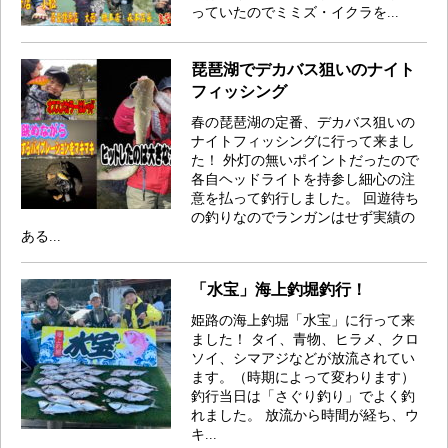
っていたのでミミズ・イクラを...
琵琶湖でデカバス狙いのナイト
フィッシング
春の琵琶湖の定番、デカバス狙いの
ナイトフィッシングに行って来まし
た！ 外灯の無いポイントだったので
各自ヘッドライトを持参し細心の注
意を払って釣行しました。 回遊待ち
の釣りなのでランガンはせず実績の
ある...
「水宝」海上釣堀釣行！
姫路の海上釣堀「水宝」に行って来
ました！ タイ、青物、ヒラメ、クロ
ソイ、シマアジなどが放流されてい
ます。（時期によって変わります）
釣行当日は「さぐり釣り」でよく釣
れました。 放流から時間が経ち、ウ
キ...