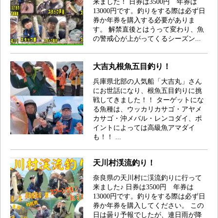
来ました！ 日券は3500円 年券は
13000円です。釣りをする際は必ず日
券か年券を購入する必要がありま
す。 解禁直後とはうって変わり、魚
の警戒心が上がってくるシーズン...
大吉丸根魚五目釣り！
兵庫県北部の人気船「大吉丸」さん
にお世話になり、根魚五目釣りに挑
戦してきました！！ ターゲットにな
る魚種は、ウッカリカサゴ・アヤメ
カサゴ・沖メバル・レンコダイ、ポ
イントによっては高級魚アマダイ
も！！ ...
天川村渓流釣り！
奈良県の天川村に渓流釣りに行って
来ました♪ 日券は3500円 年券は
13000円です。釣りをする際は必ず日
券か年券を購入してください。 この
日は曇り予報でしたが、連日雨が降