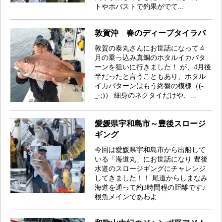
トやホバストで釣果がでて...
敦賀沖 春のディープタイラバ
敦賀の泰丸さんにお世話になって４
月の乗っ込み真鯛のホタルイカパタ
ーンを狙いに行きました！ が、4月後
半だったと言うこともあり、ホタル
イカパターンはもう終盤の模様（(-
_-;)） 細身のネクタイだけや、...
愛媛県宇和島市～豊後スロージ
ギング
今回は愛媛県宇和島市から出船して
いる「海道丸」にお世話になり 豊後
水道のスロージギングにチャレンジ
してきました！！ 尾道からしまなみ
海道を通って約3時間程の距離です♪
根魚メインであわよ...