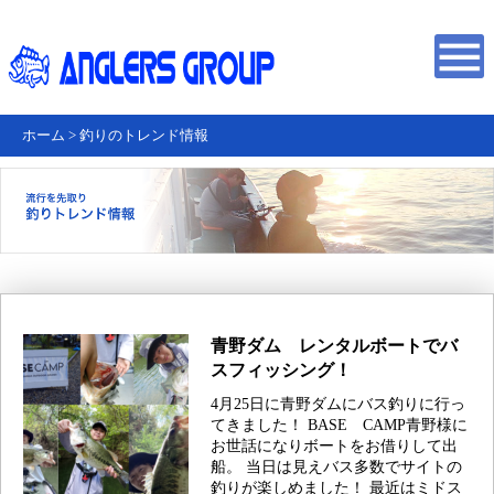
ホーム
>
釣りのトレンド情報
青野ダム レンタルボートでバ
スフィッシング！
4月25日に青野ダムにバス釣りに行っ
てきました！ BASE CAMP青野様に
お世話になりボートをお借りして出
船。 当日は見えバス多数でサイトの
釣りが楽しめました！ 最近はミドス