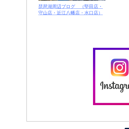
琵琶湖周辺ブログ （堅田店・
守山店・近江八幡店・水口店）