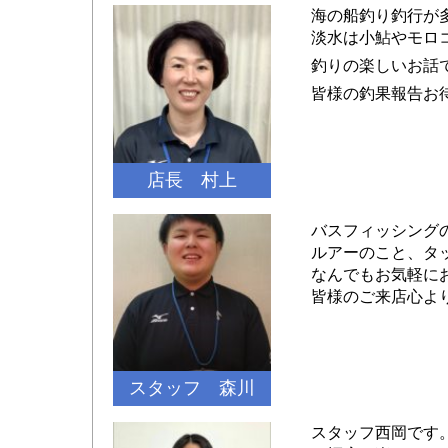
海の船釣り釣行が
淡水は小鮎やモロ
釣りの楽しいお話
皆様の釣果報告お
店長 村上
バスフィッシング
ルアーのこと、タ
なんでもお気軽に
皆様のご来店心よ
スタッフ 森川
スタッフ西岡です