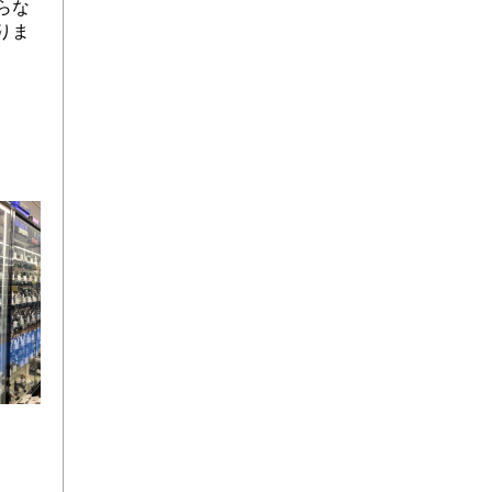
らな
りま