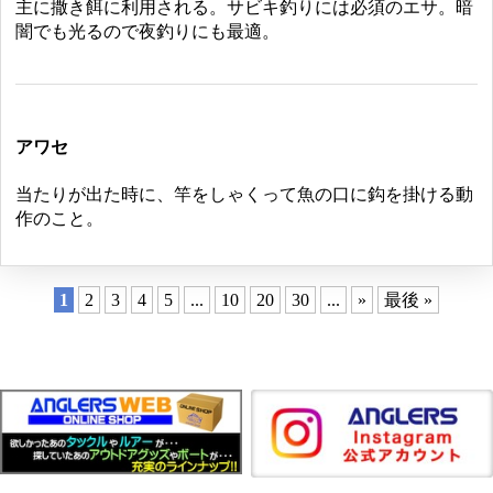
主に撒き餌に利用される。サビキ釣りには必須のエサ。暗
闇でも光るので夜釣りにも最適。
アワセ
当たりが出た時に、竿をしゃくって魚の口に鈎を掛ける動
作のこと。
1
2
3
4
5
...
10
20
30
...
»
最後 »