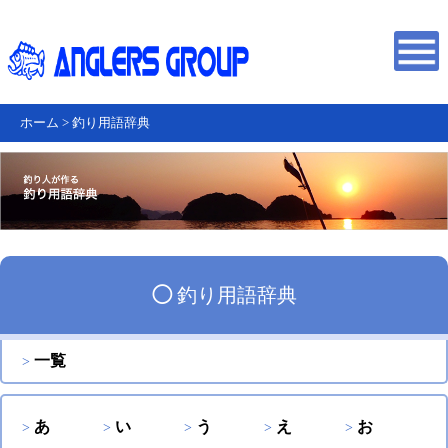
ホーム
>
釣り用語辞典
◯
釣り用語辞典
一覧
あ
い
う
え
お