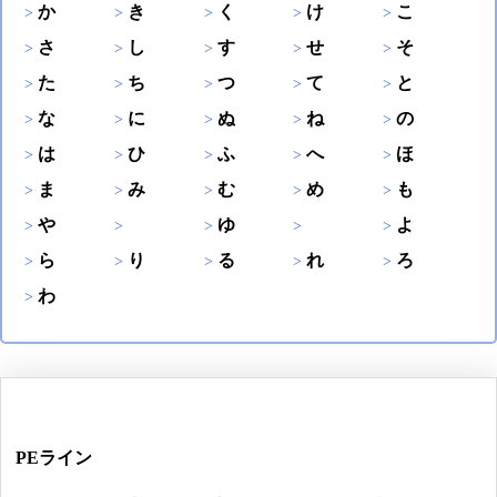
か
き
く
け
こ
さ
し
す
せ
そ
た
ち
つ
て
と
な
に
ぬ
ね
の
は
ひ
ふ
へ
ほ
ま
み
む
め
も
や
ゆ
よ
ら
り
る
れ
ろ
わ
PEライン