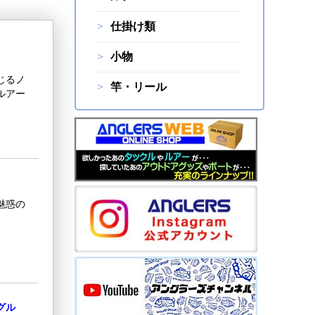
仕掛け類
小物
じるノ
竿・リール
ルアー
魅惑の
グル