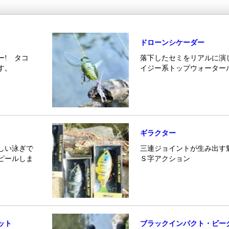
ドローンシケーダー
ー! タコ
落下したセミをリアルに演
す。
イジー系トップウォーター
ギラクター
しい泳ぎで
三連ジョイントが生み出す
ピールしま
Ｓ字アクション
ット
ブラックインパクト・ビー