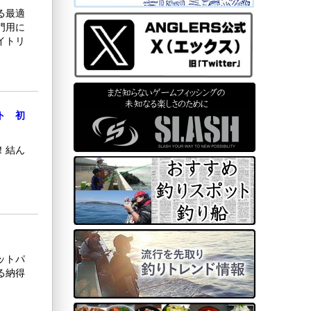
る最適
門用に
イトリ
ト 初
！結ん
ットパ
る納得