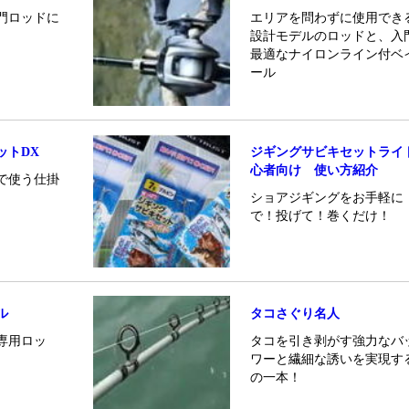
門ロッドに
エリアを問わずに使用でき
設計モデルのロッドと、入
最適なナイロンライン付ベ
ール
ットDX
ジギングサビキセットライ
心者向け 使い方紹介
で使う仕掛
ショアジギングをお手軽に
で！投げて！巻くだけ！
ル
タコさぐり名人
専用ロッ
タコを引き剥がす強力なバ
ワーと繊細な誘いを実現す
の一本！