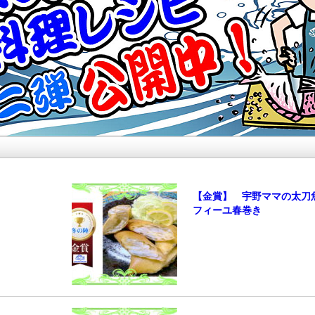
【金賞】 宇野ママの太刀
フィーユ春巻き