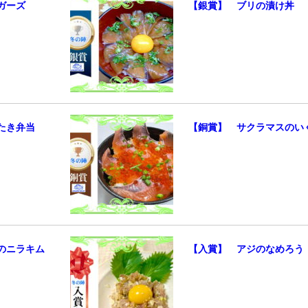
ガーズ
【銀賞】 ブリの漬け丼
たき弁当
【銅賞】 サクラマスのい
のニラキム
【入賞】 アジのなめろう