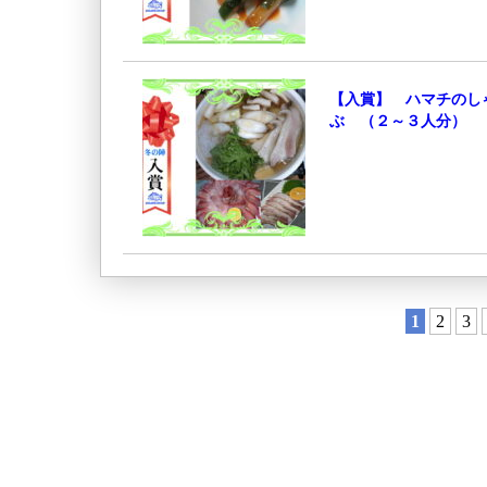
【入賞】 ハマチのし
ぶ （２～３人分）
1
2
3