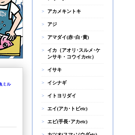
アカメキントキ
アジ
アマダイ(赤･白･黄)
イカ（アオリ･スルメ･ケ
ンサキ・コウイカetc）
イサキ
イシナギ
魚ミル
イトヨリダイ
エイ(アカ･トビetc)
エビ(手長･アカetc)
カツオ(スマ･ソウダetc)