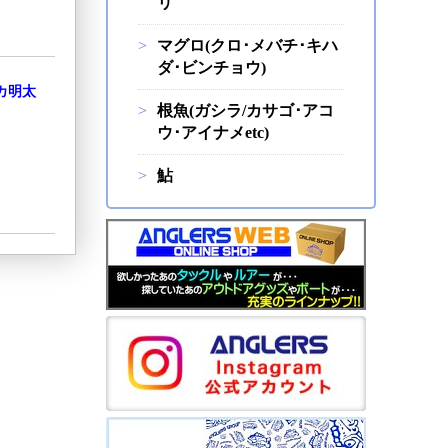
リ
マグロ(クロ･メバチ･キハ
ダ･ビンチョウ)
カ明太
根魚(ガシラ/カサゴ･アコ
ウ･アイナメetc)
鮎