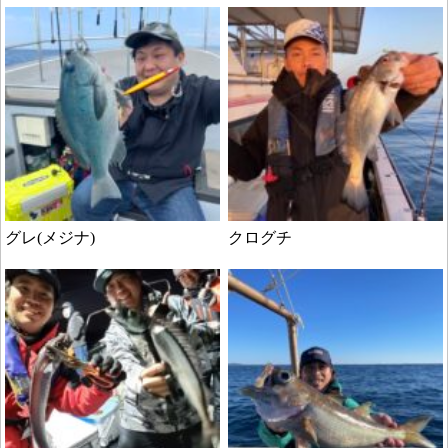
グレ(メジナ)
クログチ