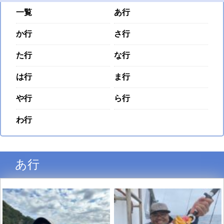
一覧
あ行
か行
さ行
た行
な行
は行
ま行
や行
ら行
わ行
あ行