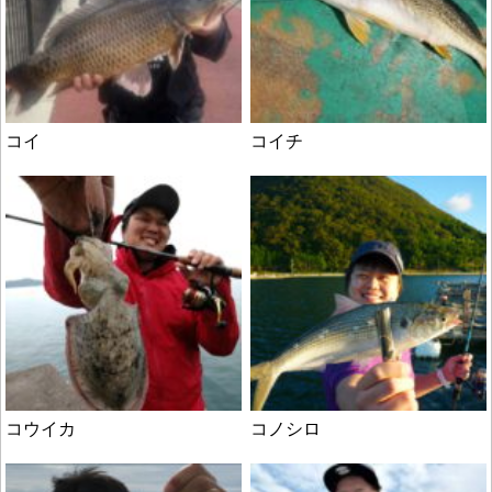
コイ
コイチ
コウイカ
コノシロ