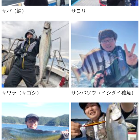
サバ（鯖）
サヨリ
サワラ（サゴシ）
サンバソウ（イシダイ稚魚）