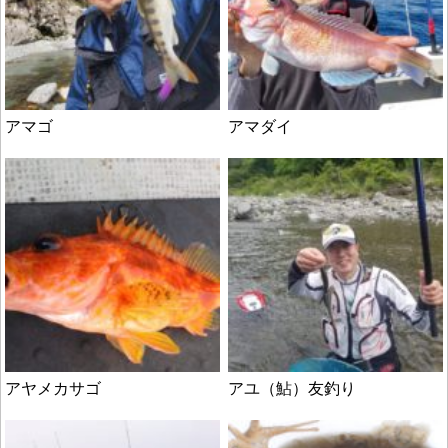
アマゴ
アマダイ
アヤメカサゴ
アユ（鮎）友釣り