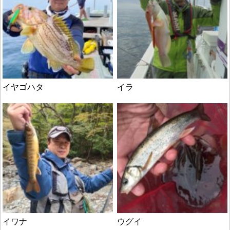
イヤゴハタ
イラ
イワナ
ウグイ