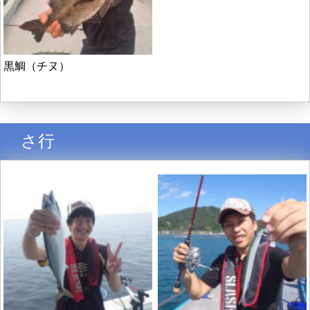
黒鯛（チヌ）
さ行