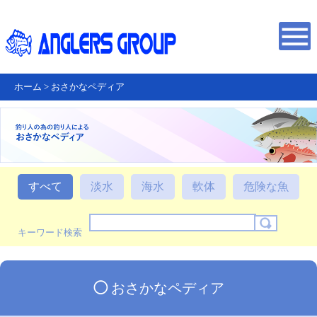
ホーム
>
おさかなペディア
すべて
淡水
海水
軟体
危険な魚
キーワード検索
◯
おさかなペディア