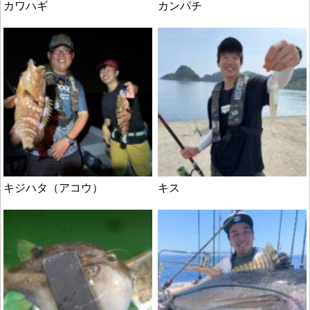
カワハギ
カンパチ
キジハタ（アコウ）
キス