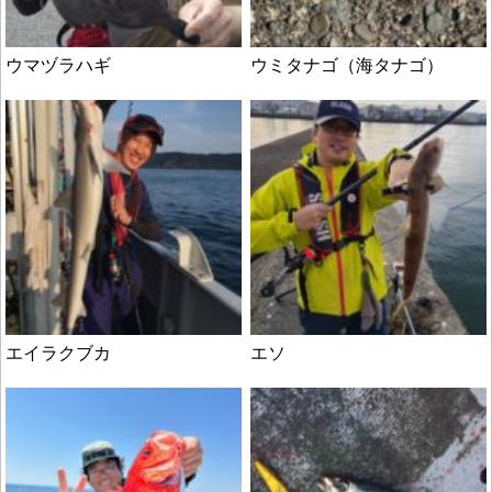
ウマヅラハギ
ウミタナゴ（海タナゴ）
エイラクブカ
エソ