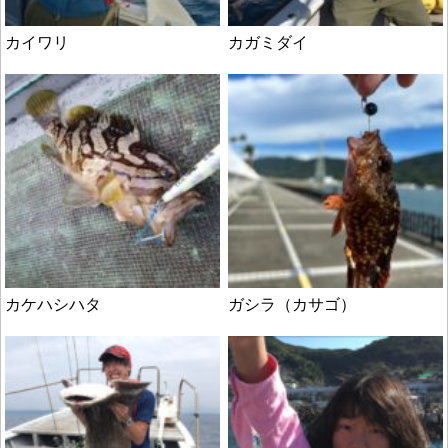
カイワリ
カガミダイ
カケハシハタ
ガシラ（カサゴ）