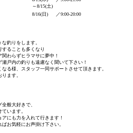
～8/15(土)
8/16(日)
／
9:00-20:00
々な釣りをします。
行することも多くなり
ア関わらずヒラマサに夢中！
ず瀬戸内の釣りも遠慮なく聞いて下さい！
くなる様、スタッフ一同サポートさせて頂きます。
おります。
。
グ全般大好きで、
けています。
ョアにも力を入れて行きます！
ればお気軽にお声掛け下さい。