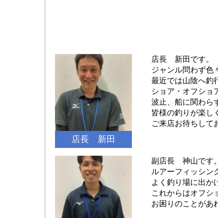
店長 新田です。
ジャンル問わず色
最近では山陰へ釣
ショア・オフショ
波止、船に関わら
皆様の釣りが楽し
ご来店お待ちして
店長 新田
副店長 神山です
ルアーフィッシン
よく釣り場に出か
これからはオフシ
お困りのことがあ