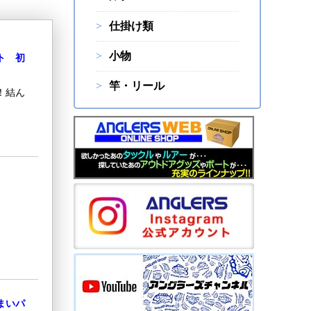
仕掛け類
小物
ト 初
竿・リール
！結ん
まいパ