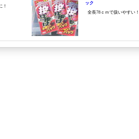
ック
に！
全長78ｃｍで扱いやすい