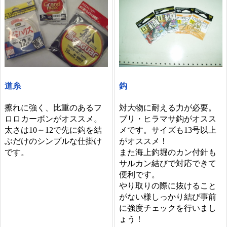
道糸
鈎
擦れに強く、比重のあるフ
対大物に耐える力が必要。
ロロカーボンがオススメ。
ブリ・ヒラマサ鈎がオスス
太さは10～12で先に鈎を結
メです。サイズも13号以上
ぶだけのシンプルな仕掛け
がオススメ！
です。
また海上釣堀のカン付針も
サルカン結びで対応できて
便利です。
やり取りの際に抜けること
がない様しっかり結び事前
に強度チェックを行いまし
ょう！