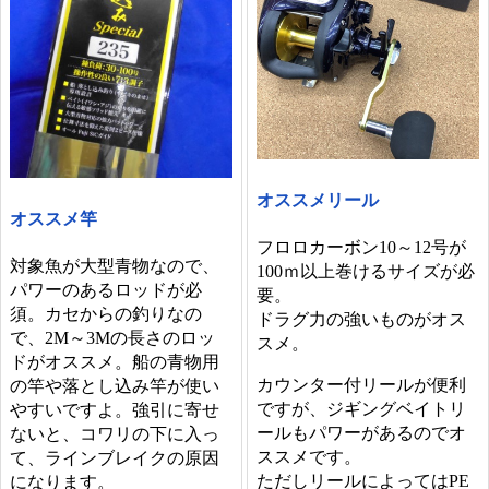
オススメリール
オススメ竿
フロロカーボン10～12号が
対象魚が大型青物なので、
100ｍ以上巻けるサイズが必
パワーのあるロッドが必
要。
須。カセからの釣りなの
ドラグ力の強いものがオス
で、2M～3Mの長さのロッ
スメ。
ドがオススメ。船の青物用
カウンター付リールが便利
の竿や落とし込み竿が使い
ですが、ジギングベイトリ
やすいですよ。強引に寄せ
ールもパワーがあるのでオ
ないと、コワリの下に入っ
ススメです。
て、ラインブレイクの原因
ただしリールによってはPE
になります。