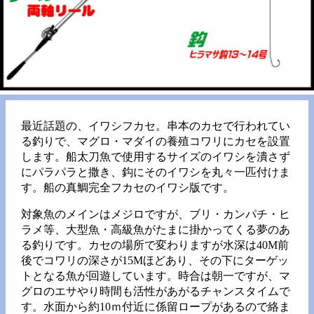
最近話題の、イワシフカセ。串本のカセで行われてい
る釣りで、マグロ・マダイの養殖コワリにカセを設置
します。船太刀魚で使用するサイズのイワシを潰さず
にパラパラと撒き、鈎にそのイワシを丸々一匹付けま
す。船の真鯛完全フカセのイワシ版です。
対象魚のメインはメジロですが、ブリ・カンパチ・ヒ
ラメ等、大型魚・高級魚がたまに掛かってくる夢のあ
る釣りです。カセの場所で変わりますが水深は40M前
後でコワリの深さが15Mほどあり、その下にターゲッ
トとなる魚が回遊しています。時合は朝一ですが、マ
グロのエサやり時間も活性があがるチャンスタイムで
す。水面から約10ｍ付近に係留ロープがあるので絡ま