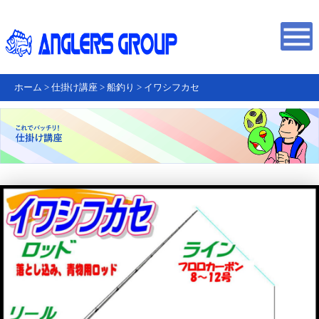
ホーム
>
仕掛け講座
>
船釣り
>
イワシフカセ