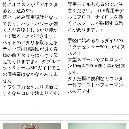
専用モデルもあるのでご注
特にオススメが「アネスタ
意ください。（PE専用モデ
落とし込みSP」
ルにフロロ・ナイロンを巻
落とし込み専用設計となっ
くとスプールが破損する恐
ており、バットパワーが強
れがあります。）
く大型青物もしっかり浮か
せて取ることができます。
手軽に始めるならダイワの
ベイトのアタリを取らえる
「タナセンサー500」がオス
ティップは視認性が良く青
スメ！
物の前アタリをはっきり伝
大型スプールでフロロライ
えてくれますよ♪ ダブルフ
ン10号を200ｍ巻く事が出来
ット＆オールSICガイドでこ
ます。
の価格帯はなかなかありま
タナ把握に便利なカウンタ
せん！
ー付でコストパフォーマン
イワシフカセをより快適に
ス抜群です！
するならコレで決まりです♪