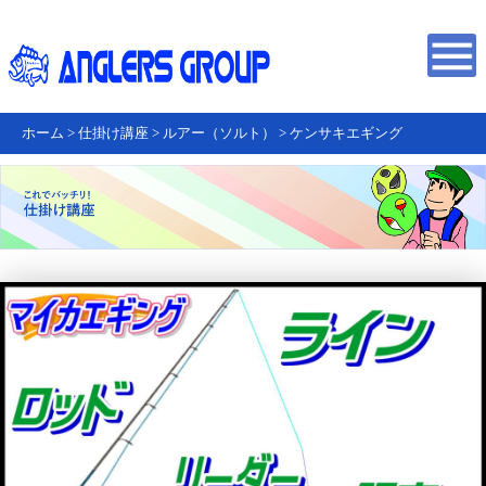
ホーム
>
仕掛け講座
>
ルアー（ソルト）
>
ケンサキエギング