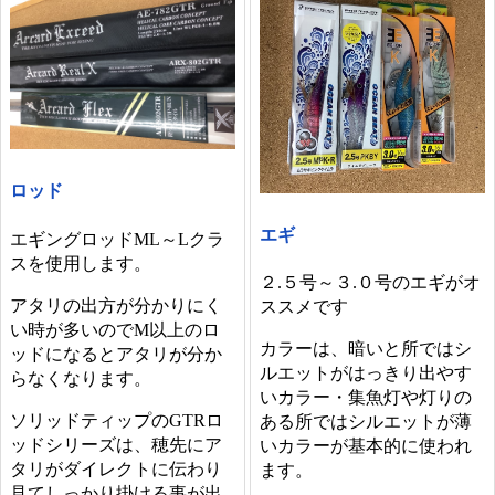
ロッド
エギ
エギングロッドML～Lクラ
スを使用します。
２.５号～３.０号のエギがオ
アタリの出方が分かりにく
ススメです
い時が多いのでM以上のロ
カラーは、暗いと所ではシ
ッドになるとアタリが分か
ルエットがはっきり出やす
らなくなります。
いカラー・集魚灯や灯りの
ソリッドティップのGTRロ
ある所ではシルエットが薄
ッドシリーズは、穂先にア
いカラーが基本的に使われ
タリがダイレクトに伝わり
ます。
見てしっかり掛ける事が出