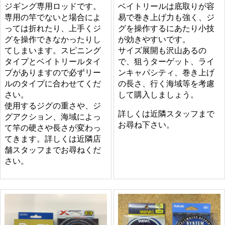
ジギング専用ロッドです。
ベイトリールは底取りが容
専用の竿でないと場合によ
易で巻き上げ力も強く、ジ
っては折れたり、上手くジ
グを操作するにあたり小技
グを操作できなかったりし
が効きやすいです。
てしまいます。スピニング
サイズ展開も沢山あるの
タイプとベイトリールタイ
で、狙うターゲット、ライ
プがありますので必ずリー
ンキャパシティ、巻き上げ
ルのタイプに合わせてくだ
の長さ、行く海域等を考慮
さい。
して購入しましょう。
使用するジグの重さや、ジ
詳しくは近隣スタッフまで
グアクション、海域によっ
お尋ね下さい。
て竿の硬さや長さが変わっ
てきます。詳しくは近隣店
舗スタッフまでお尋ねくだ
さい。