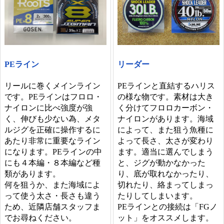
PEライン
リーダー
リールに巻くメインライン
PEラインと直結するハリス
です。PEラインはフロロ・
の様な物です。素材は大き
ナイロンに比べ強度が強
く分けてフロロカーボン・
く、伸びも少ない為、メタ
ナイロンがあります。海域
ルジグを正確に操作するに
によって、また狙う魚種に
あたり非常に重要なライン
よって長さ、太さが変わり
になります。PEラインの中
ます。適当に選んでしまう
にも４本編・８本編など種
と、ジグが動かなかった
類があります。
り、底が取れなかったり、
何を狙うか、また海域によ
切れたり、絡まってしまっ
って使う太さ・長さも違う
たりしてしまいます。
ため、近隣店舗スタッフま
PEラインとの接続は「FGノ
でお尋ねください。
ット」をオススメします。