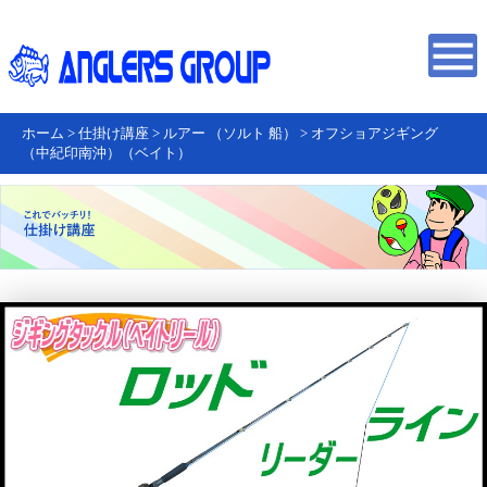
ホーム
>
仕掛け講座
>
ルアー （ソルト 船）
>
オフショアジギング
（中紀印南沖）（ベイト）