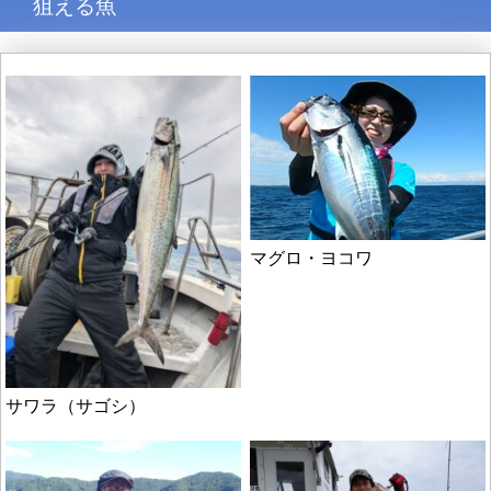
狙える魚
マグロ・ヨコワ
サワラ（サゴシ）