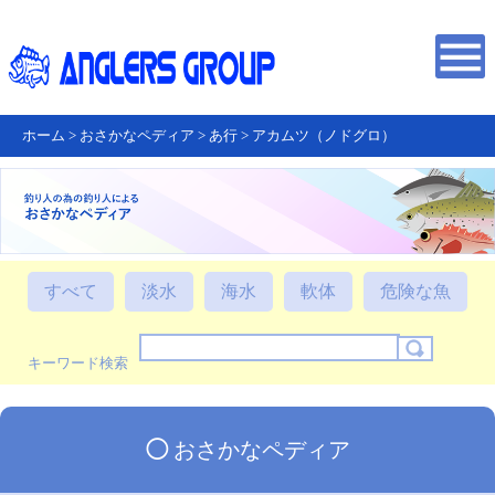
ホーム
>
おさかなペディア
>
あ行
>
アカムツ（ノドグロ）
すべて
淡水
海水
軟体
危険な魚
キーワード検索
◯
おさかなペディア