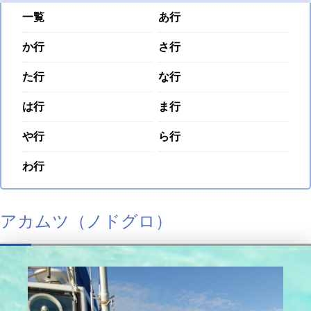
一覧
あ行
か行
さ行
た行
な行
は行
ま行
や行
ら行
わ行
アカムツ（ノドグロ）