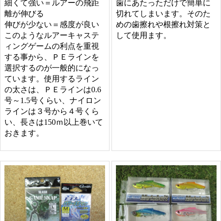
歯にあたっただけで簡単に
細くて強い＝ルアーの飛距
切れてしまいます。そのた
離が伸びる
めの歯擦れや根擦れ対策と
伸びが少ない＝感度が良い
して使用ます。
このようなルアーキャステ
ィングゲームの利点を重視
する事から、ＰＥラインを
選択するのが一般的になっ
ています。使用するライン
の太さは、ＰＥラインは0.6
号～1.5号くらい、ナイロン
ラインは３号から４号くら
い、長さは150ｍ以上巻いて
おきます。