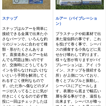
ルアー（バイブレーショ
スナップ
ン）
スナップはルアーを簡単に
プラスチックや鉛素材で出
接続できる金属で出来た小
来た疑似餌の事です。これ
さなパーツで、いろんな釣
を投げて巻く事で、シーバ
りのジャンルに合わせて種
スの捕食する小魚などに見
類・形がたくさんありま
せかけ喰わして釣ります。
す。直接道糸とルアーを結
様々な形が有りますがバイ
んでも問題は無いのです
ブレーションは、アイ（ラ
が、交換時にどうしてもラ
イン、スナップを接続する
インを切らなければいけな
所）が上側についており、
いという手間を解消してく
巻くとブルブルと振動し、
れるすごく便利なもので
シーバスにアピールしま
す。(ただ糸へ傷などのダメ
す。表層から底まで幅広い
ージが入ってることに気が
層を探る事ができ、遠投も
付きにくくなるので必ず数
出来ます。シーバスが喰っ
投に一回はチェックしたほ