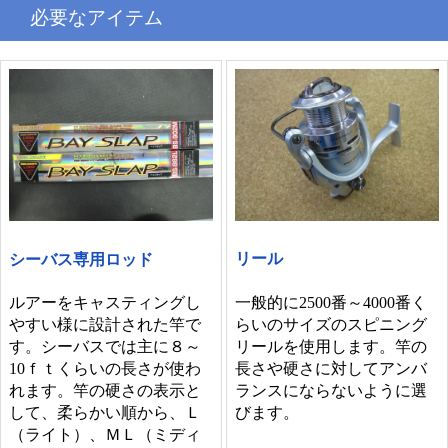
必要なアイテム
リール
シーバス専用ロッド
一般的に2500番～4000番く
ルアーをキャスティングし
らいのサイズのスピニング
やすい様に設計された竿で
リールを使用します。竿の
す。シーバスでは主に８～
長さや硬さに対してアンバ
10ｆｔくらいの長さが使わ
ランスにならないように選
れます。竿の硬さの表示と
びます。
して、柔らかい順から、Ｌ
（ライト）、ＭＬ（ミディ