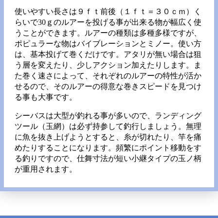
使いやすい長さは９ｆｔ前後（１ｆｔ＝３０ｃｍ）く
らいで30ｇのルアーを投げる事が出来る物が幅広く使
うことができます。ルアーの種類は多種多様ですが、
ポピュラーな物はバイブレーションとミノー。使い方
は、基本投げて巻くだけです。アタリが無い場合は狙
う層を変えたり、少しアクション加えたりします。ま
た巻く速さによって、それぞれのルアーの特性が活か
せるので、そのルアーの得意な巻きスピードを見つけ
る事も大事です。
シーバスは大型が釣れる事が多いので、ランディング
ツール（玉網）は必ず持参して釣行しましょう。無理
に魚を抜き上げようとすると、糸が切れたり、竿を痛
めたりすることになります。頻繁にポイント移動をす
る釣りですので、仕舞寸法が短い小継タイプの玉ノ柄
が重用されます。