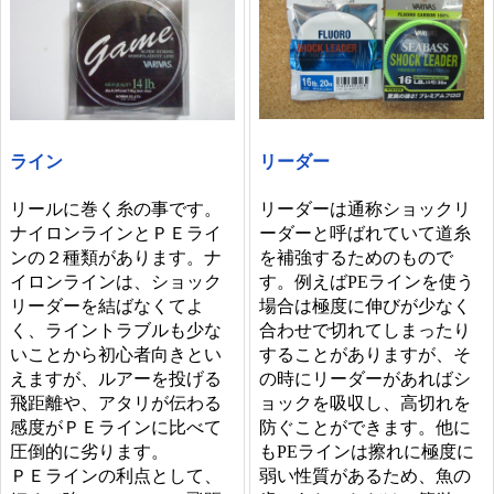
リーダー
ライン
リーダーは通称ショックリ
リールに巻く糸の事です。
ーダーと呼ばれていて道糸
ナイロンラインとＰＥライ
を補強するためのもので
ンの２種類があります。ナ
す。例えばPEラインを使う
イロンラインは、ショック
場合は極度に伸びが少なく
リーダーを結ばなくてよ
合わせで切れてしまったり
く、ライントラブルも少な
することがありますが、そ
いことから初心者向きとい
の時にリーダーがあればシ
えますが、ルアーを投げる
ョックを吸収し、高切れを
飛距離や、アタリが伝わる
防ぐことができます。他に
感度がＰＥラインに比べて
もPEラインは擦れに極度に
圧倒的に劣ります。
弱い性質があるため、魚の
ＰＥラインの利点として、