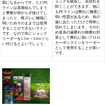
ョックを吸収し、高切れを
因になるからです。ただPE
防ぐことができます。他に
ラインは直接結んでしまう
もPEラインは擦れに極度に
と摩擦が掛からず抜けてし
弱い性質があるため、魚の
まったり、根ズレに極端に
歯にあたっただけで簡単に
弱いためそのままでは使用
切れてしまいます。そのた
することができないライン
め道糸の歯擦れや根擦れ対
です。なので先にショック
策として擦れに強いフロロ
リーダーを1.5ｍ～3.0ｍぐら
カーボンラインをリーダー
い付けるとよいでしょう。
として使用することが多い
です。