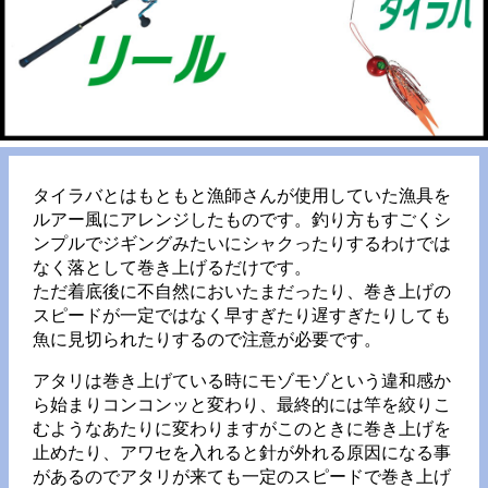
タイラバとはもともと漁師さんが使用していた漁具を
ルアー風にアレンジしたものです。釣り方もすごくシ
ンプルでジギングみたいにシャクったりするわけでは
なく落として巻き上げるだけです。
ただ着底後に不自然においたまだったり、巻き上げの
スピードが一定ではなく早すぎたり遅すぎたりしても
魚に見切られたりするので注意が必要です。
アタリは巻き上げている時にモゾモゾという違和感か
ら始まりコンコンッと変わり、最終的には竿を絞りこ
むようなあたりに変わりますがこのときに巻き上げを
止めたり、アワセを入れると針が外れる原因になる事
があるのでアタリが来ても一定のスピードで巻き上げ