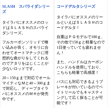
SLASH スパライダシリー
コードデルタシリーズ
ズ
タイラバにオススメのリー
タイラバにオススメのロッ
ルといえばＳＬＡＳＨのコ
ドはＳＬＡＳＨのスパライ
ードデルタ！
ダシリーズ。
自重はＰＧモデルで180ｇ、
フルカーボンソリッドで喰
その他で158ｇと軽量なので
い込みが良く、オモリに合
1日使っていても疲れませ
わせてオートマチックに理
ん！
想的な曲がりをしてくれる
また、ハンドルはカーボン
のでアタリをはじくことが
ハンドルを使用しており、
少ないロッドです。
こちらも軽量で高感度！
20～150ｇまで対応でオール
バスにも対応できるようブ
マイティなＭと40～300ｇま
レーキが付いているのでベ
で対応し、ディープタイラ
イトリールでもキャスティ
バにオススメのＭＨが発売
ングして広く探ることが可
中です。
能です！