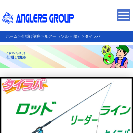
ホーム
>
仕掛け講座
>
ルアー （ソルト 船）
>
タイラバ