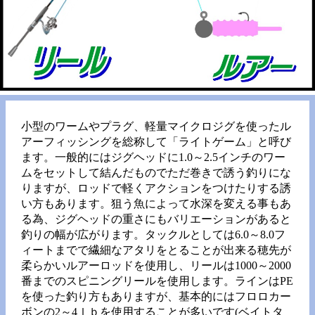
小型のワームやプラグ、軽量マイクロジグを使ったル
アーフィッシングを総称して「ライトゲーム」と呼び
ます。一般的にはジグヘッドに1.0～2.5インチのワー
ムをセットして結んだものでただ巻きで誘う釣りにな
りますが、ロッドで軽くアクションをつけたりする誘
い方もあります。狙う魚によって水深を変える事もあ
る為、ジグヘッドの重さにもバリエーションがあると
釣りの幅が広がります。タックルとしては6.0～8.0フ
ィートまでで繊細なアタリをとることが出来る穂先が
柔らかいルアーロッドを使用し、リールは1000～2000
番までのスピニングリールを使用します。ラインはPE
を使った釣り方もありますが、基本的にはフロロカー
ボンの2～4ｌｂを使用することが多いです(ベイトタ