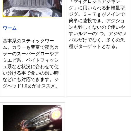
「マイクロショアジギン
グ」に用いられる超軽量型
ジグ。３～７ｇがメインで
簡単に遠投でき、アクショ
ンも難しくないので使いや
ワーム
すいルアーの1つ。アジやメ
バルだけでなく、多くの魚
基本系のスティックワー
種がターゲットとなる。
ム。カラーも豊富で夜光カ
ラーのスーパーグローやア
ミエビ系、ベイトフィッシ
ュ系など状況に合わせて使
い分ける事で食いの渋い時
などにも対応できます。ジ
グヘッド1.0ｇがオススメ。