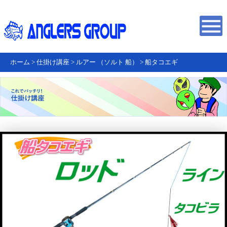
ホーム
>
仕掛け講座
>
ルアー （ソルト 船）
>
船タコエギ