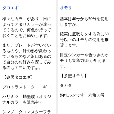
タコエギ
オモリ
様々なカラ―があり、日に
基本は40号から50号を使用
よってアタリカラーが違っ
しますが、
てくるので、何色か持って
確実に底取りをする為に60
おくことをお勧めします。
号以上のオモリの使用を推
また、ブレードが付いてい
奨します。
るものや、針の形が変わっ
目玉シンカーや色つきのオ
ているものなど沢山あるの
モリも集魚力UPが狙えま
で自分のお好みを探してみ
す。
るのも面白いですよ。
【参照オモリ】
【参照タコエギ】
タカタ
プロトラスト タコエギⅢ
釣れルンです 六角50号
ハリミツ 蛸墨族（オリジ
ナルカラーも販売中）
シマノ タコマスターフラ