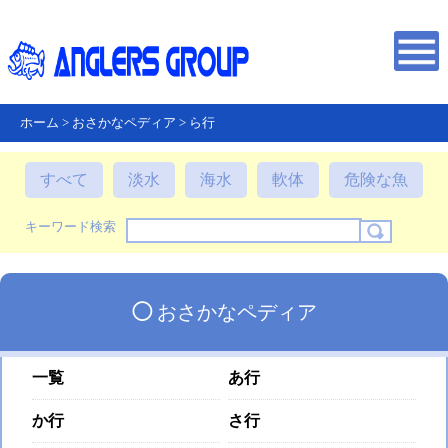
ホーム
>
おさかなペディア
>
ら行
すべて
淡水
海水
軟体
危険な魚
キーワード検索
◯
おさかなペディア
一覧
あ行
か行
さ行