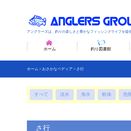
アングラーズは、釣りの楽しさと豊かなフィッシングライフを提
ホーム
釣り図書館
ホーム
>
おさかなペディア
>
さ行
すべて
淡水
海水
軟体
危
さ行