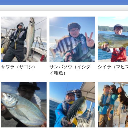
サワラ（サゴシ）
サンバソウ（イシダ
シイラ（マヒ
イ稚魚）