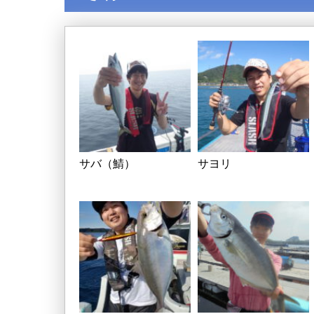
サバ（鯖）
サヨリ