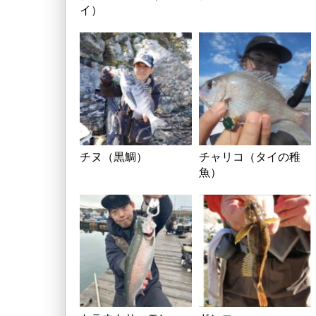
イ）
チヌ（黒鯛）
チャリコ（タイの稚
魚）