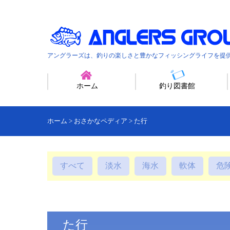
アングラーズは、釣りの楽しさと豊かなフィッシングライフを提
ホーム
釣り図書館
ホーム
>
おさかなペディア
>
た行
すべて
淡水
海水
軟体
危
た行