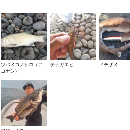
ツバメコノシロ（ア
テナガエビ
ドチザメ
ゴナシ）