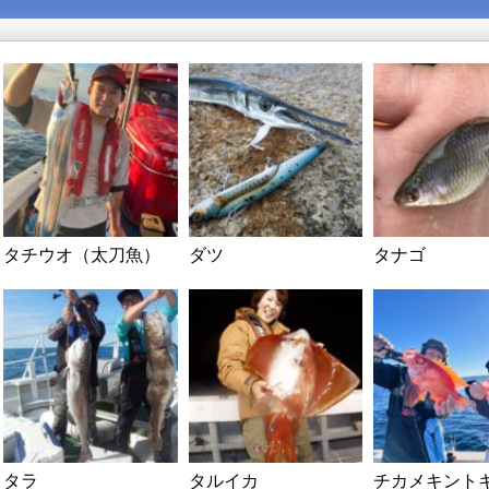
タチウオ（太刀魚）
ダツ
タナゴ
タラ
タルイカ
チカメキント