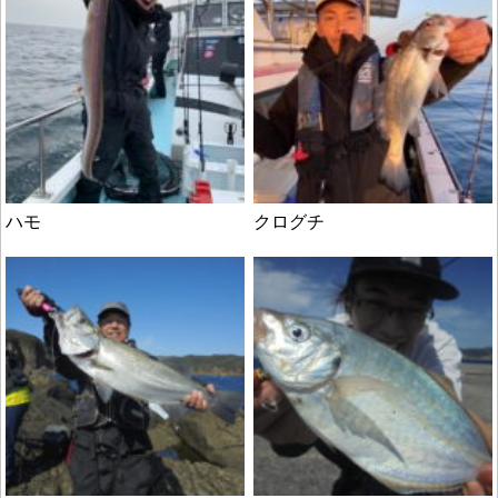
ハモ
クログチ