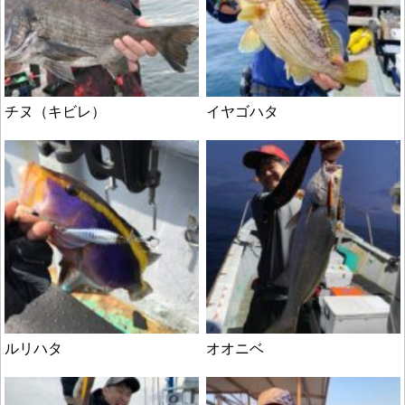
チヌ（キビレ）
イヤゴハタ
ルリハタ
オオニベ