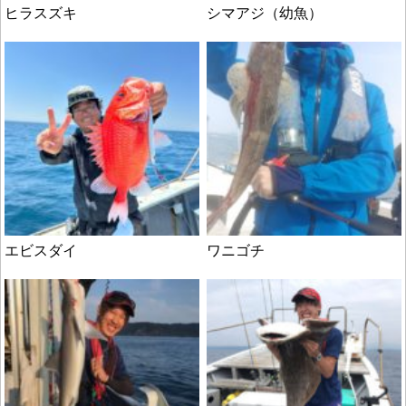
ヒラスズキ
シマアジ（幼魚）
エビスダイ
ワニゴチ