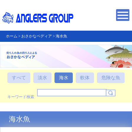
ホーム
>
おさかなペディア
>
海水魚
すべて
淡水
海水
軟体
危険な魚
キーワード検索
海水魚