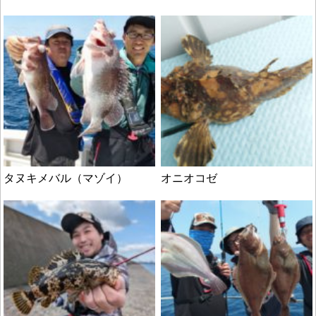
タヌキメバル（マゾイ）
オニオコゼ