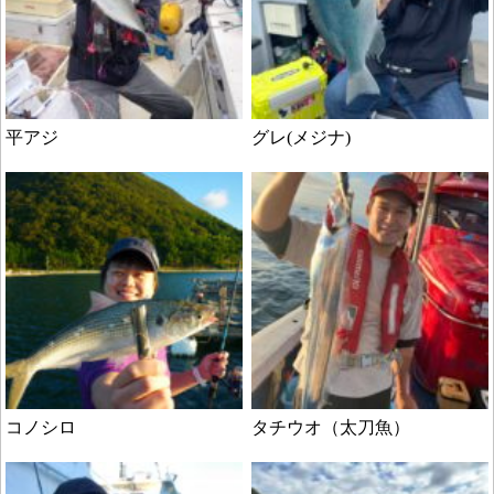
平アジ
グレ(メジナ)
コノシロ
タチウオ（太刀魚）