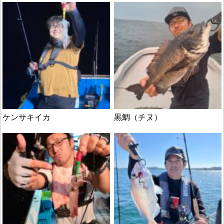
ケンサキイカ
黒鯛（チヌ）