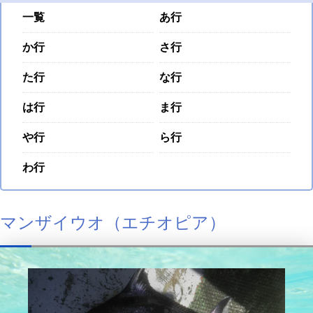
一覧
あ行
か行
さ行
た行
な行
は行
ま行
や行
ら行
わ行
マンザイウオ（エチオピア）