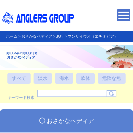
ホーム
>
おさかなペディア
>
あ行
>
マンザイウオ（エチオピア）
すべて
淡水
海水
軟体
危険な魚
キーワード検索
◯
おさかなペディア