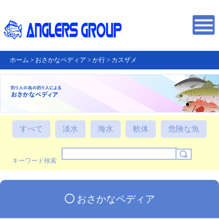
ホーム
>
おさかなペディア
>
か行
>
カスザメ
すべて
淡水
海水
軟体
危険な魚
キーワード検索
◯
おさかなペディア