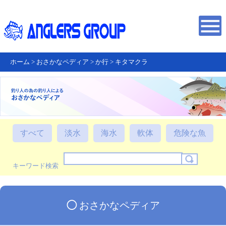
ホーム
>
おさかなペディア
>
か行
>
キタマクラ
すべて
淡水
海水
軟体
危険な魚
キーワード検索
◯
おさかなペディア