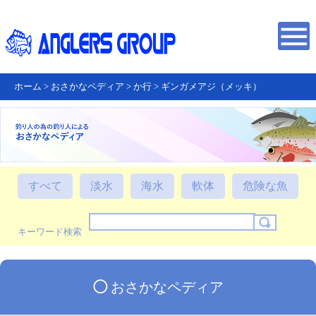
ホーム
>
おさかなペディア
>
か行
>
ギンガメアジ（メッキ）
すべて
淡水
海水
軟体
危険な魚
キーワード検索
◯
おさかなペディア