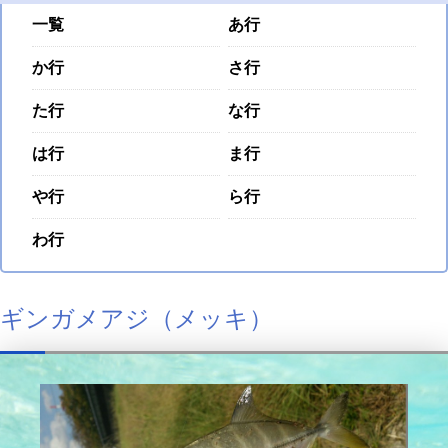
一覧
あ行
か行
さ行
た行
な行
は行
ま行
や行
ら行
わ行
ギンガメアジ（メッキ）