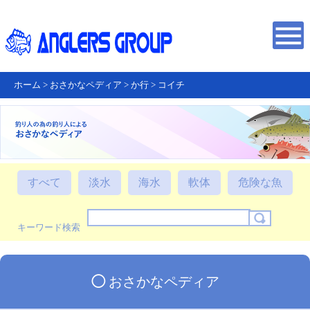
ホーム
>
おさかなペディア
>
か行
>
コイチ
すべて
淡水
海水
軟体
危険な魚
キーワード検索
◯
おさかなペディア