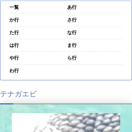
一覧
あ行
か行
さ行
た行
な行
は行
ま行
や行
ら行
わ行
テナガエビ