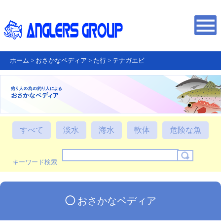
ホーム
>
おさかなペディア
>
た行
>
テナガエビ
すべて
淡水
海水
軟体
危険な魚
キーワード検索
◯
おさかなペディア