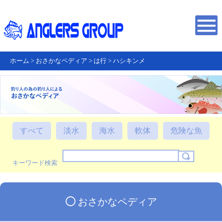
ホーム
>
おさかなペディア
>
は行
>
ハシキンメ
すべて
淡水
海水
軟体
危険な魚
キーワード検索
◯
おさかなペディア