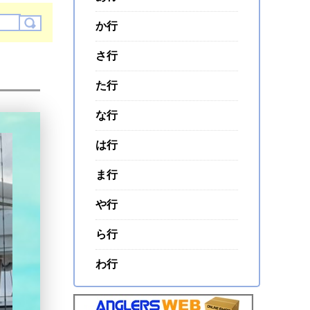
か行
さ行
た行
な行
は行
ま行
や行
ら行
わ行