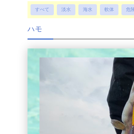
すべて
淡水
海水
軟体
危
ハモ