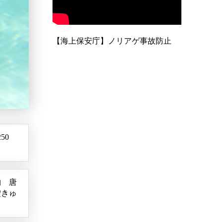
【海上保安庁】ノリアゲ事故防止
50
物 唐
鱧きゅ