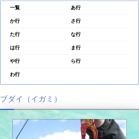
一覧
あ行
か行
さ行
た行
な行
は行
ま行
や行
ら行
わ行
ブダイ（イガミ）