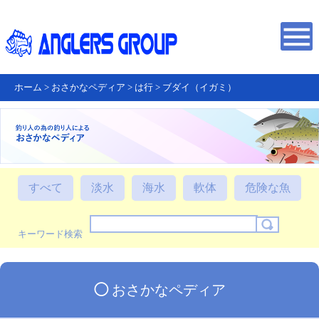
ホーム
>
おさかなペディア
>
は行
>
ブダイ（イガミ）
すべて
淡水
海水
軟体
危険な魚
キーワード検索
◯
おさかなペディア