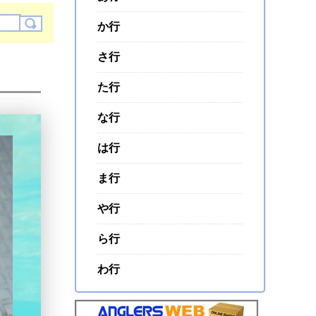
か行
さ行
た行
な行
は行
ま行
や行
ら行
わ行