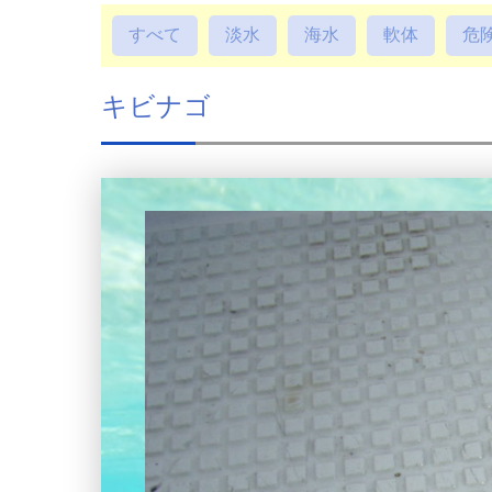
すべて
淡水
海水
軟体
危
キビナゴ