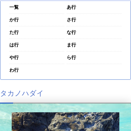
一覧
あ行
か行
さ行
た行
な行
は行
ま行
や行
ら行
わ行
タカノハダイ