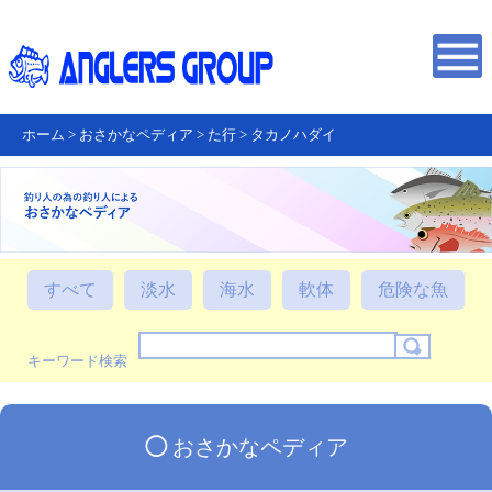
ホーム
>
おさかなペディア
>
た行
>
タカノハダイ
すべて
淡水
海水
軟体
危険な魚
キーワード検索
◯
おさかなペディア