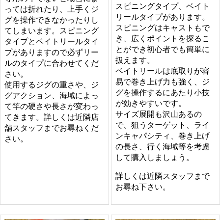
スピニングタイプ、ベイト
っては折れたり、上手くジ
リールタイプがあります。
グを操作できなかったりし
スピニングはキャストもで
てしまいます。スピニング
き、広くポイントを探るこ
タイプとベイトリールタイ
とができ初心者でも簡単に
プがありますので必ずリー
扱えます。
ルのタイプに合わせてくだ
ベイトリールは底取りが容
さい。
易で巻き上げ力も強く、ジ
使用するジグの重さや、ジ
グを操作するにあたり小技
グアクション、海域によっ
が効きやすいです。
て竿の硬さや長さが変わっ
サイズ展開も沢山あるの
てきます。詳しくは近隣店
で、狙うターゲット、ライ
舗スタッフまでお尋ねくだ
ンキャパシティ、巻き上げ
さい。
の長さ、行く海域等を考慮
して購入しましょう。
詳しくは近隣スタッフまで
お尋ね下さい。