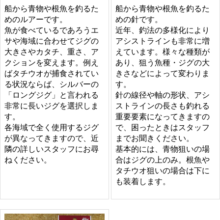
船から青物や根魚を釣るた
船から青物や根魚を釣るた
めのルアーです。
めの針です。
魚が食べているであろうエ
近年、釣法の多様化により
サや海域に合わせてジグの
アシストラインも非常に増
大きさやカタチ、重さ、ア
えています。様々な種類が
クションを変えます。例え
あり、狙う魚種・ジグの大
ばタチウオが捕食されてい
きさなどによって変わりま
る状況ならば、シルバーの
す。
「ロングジグ」と言われる
針の線径や軸の形状、アシ
非常に長いジグを選択しま
ストラインの長さも釣れる
す。
重要要素になってきますの
各海域で全く使用するジグ
で、困ったときはスタッフ
が異なってきますので、近
までお聞きください。
隣の詳しいスタッフにお尋
基本的には、青物狙いの場
ねください。
合はジグの上のみ。根魚や
タチウオ狙いの場合は下に
も装着します。