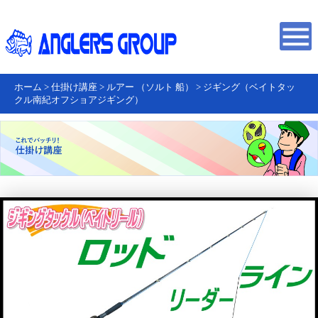
ホーム
>
仕掛け講座
>
ルアー （ソルト 船）
>
ジギング（ベイトタッ
クル南紀オフショアジギング）